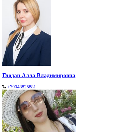
Глодан Алла Владимировна
+79048825881