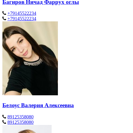
Багиров Ничад Фаррух оглы
+79145522234
+79145522234
Белоус Валерия Алексеевна
89125358080
89125358080