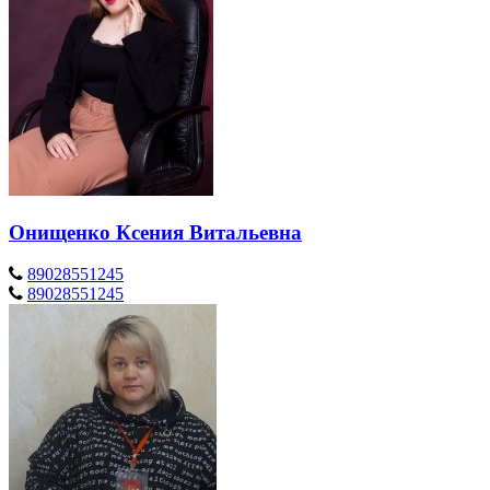
Онищенко Ксения Витальевна
89028551245
89028551245