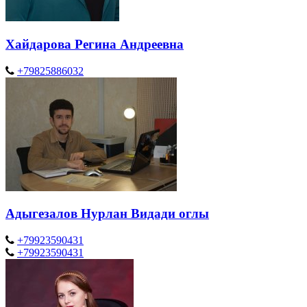
Хайдарова Регина Андреевна
+79825886032
Адыгезалов Нурлан Видади оглы
+79923590431
+79923590431