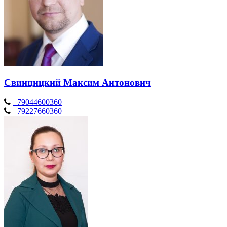
Свинцицкий Максим Антонович
+79044600360
+79227660360