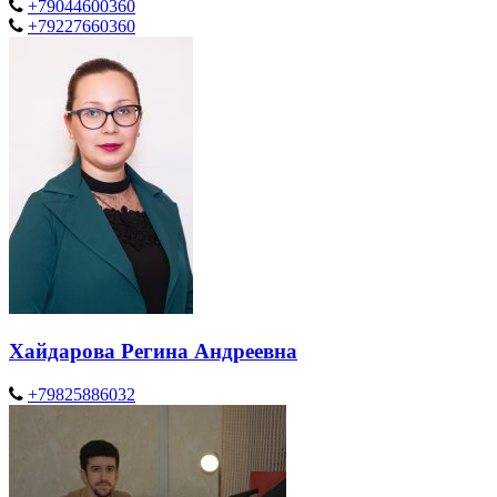
+79044600360
+79227660360
Хайдарова Регина Андреевна
+79825886032