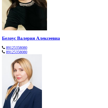
Белоус Валерия Алексеевна
89125358080
89125358080