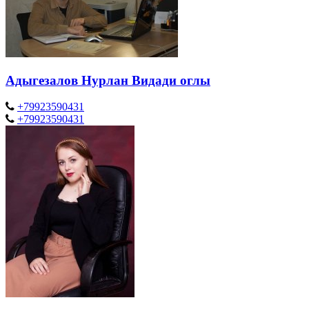
Адыгезалов Нурлан Видади оглы
+79923590431
+79923590431