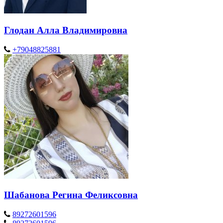
Глодан Алла Владимировна
+79048825881
Шабанова Регина Феликсовна
89272601596