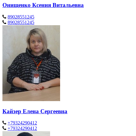
Онищенко Ксения Витальевна
89028551245
89028551245
Кайзер Елена Сергеевна
+79324290412
+79324290412