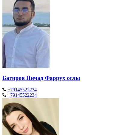
Багиров Ничад Фаррух оглы
+79145522234
+79145522234