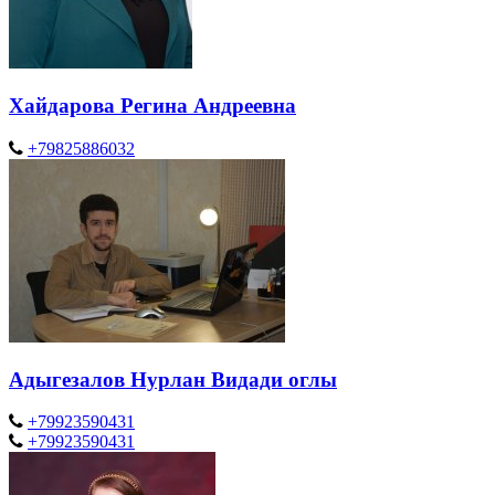
Хайдарова Регина Андреевна
+79825886032
Адыгезалов Нурлан Видади оглы
+79923590431
+79923590431