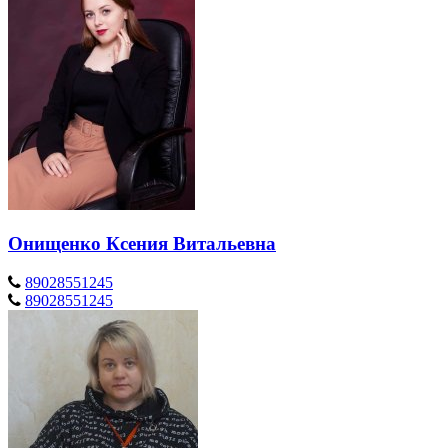
Онищенко Ксения Витальевна
89028551245
89028551245