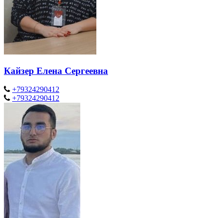
Кайзер Елена Сергеевна
+79324290412
+79324290412