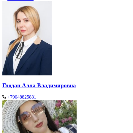
Глодан Алла Владимировна
+79048825881