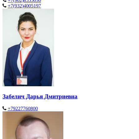
+7(902)8555030
+7(932)4005197
Забелич Дарья Дмитриевна
+79227760800