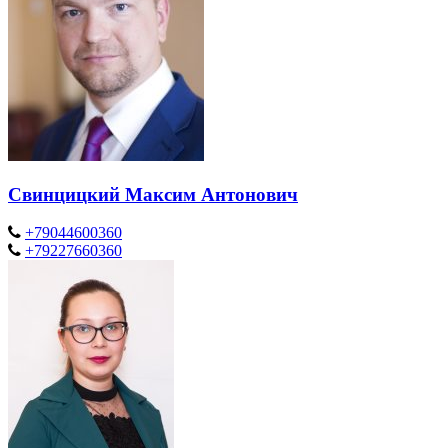
Свинцицкий Максим Антонович
+79044600360
+79227660360