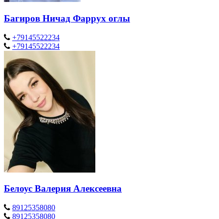
Багиров Ничад Фаррух оглы
+79145522234
+79145522234
Белоус Валерия Алексеевна
89125358080
89125358080