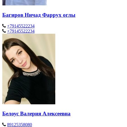
Багиров Ничад Фаррух оглы
+79145522234
+79145522234
Белоус Валерия Алексеевна
89125358080