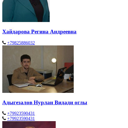
Хайдарова Регина Андреевна
+79825886032
Адыгезалов Нурлан Видади оглы
+79923590431
+79923590431