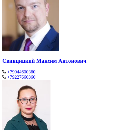
Свинцицкий Максим Антонович
+79044600360
+79227660360