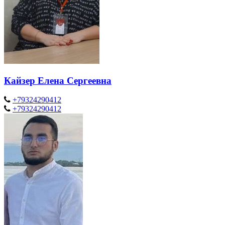
Кайзер Елена Сергеевна
+79324290412
+79324290412