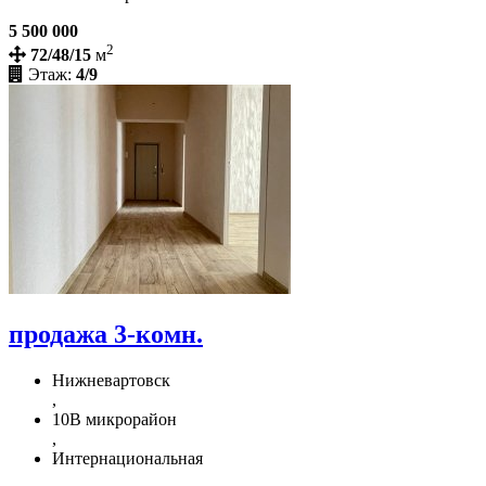
5 500 000
2
72/48/15
м
Этаж:
4/9
продажа 3-комн.
Нижневартовск
,
10В микрорайон
,
Интернациональная