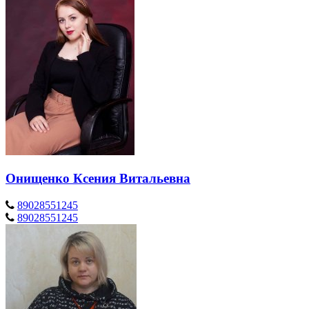
Онищенко Ксения Витальевна
89028551245
89028551245