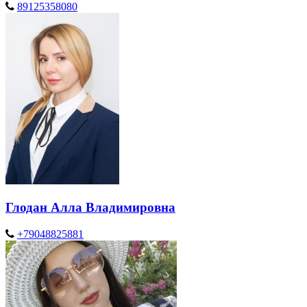
89125358080
Глодан Алла Владимировна
+79048825881