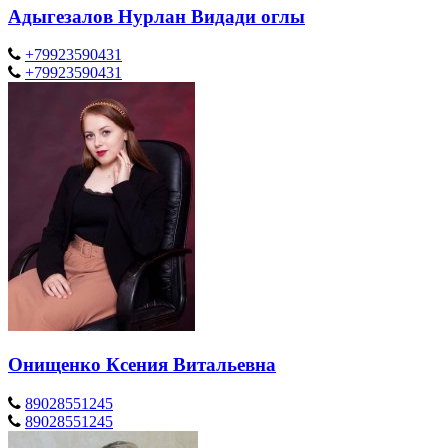
Адыгезалов Нурлан Видади оглы
+79923590431
+79923590431
Онищенко Ксения Витальевна
89028551245
89028551245