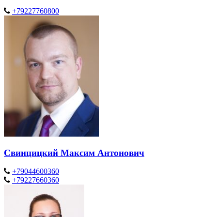
+79227760800
Свинцицкий Максим Антонович
+79044600360
+79227660360