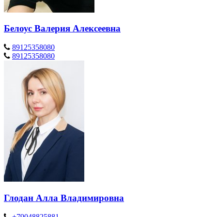
Белоус Валерия Алексеевна
89125358080
89125358080
Глодан Алла Владимировна
+79048825881