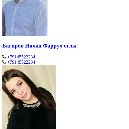
Багиров Ничад Фаррух оглы
+79145522234
+79145522234