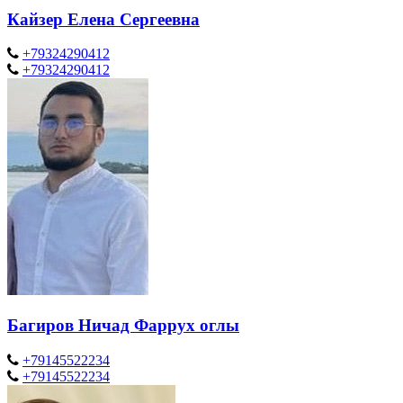
Кайзер Елена Сергеевна
+79324290412
+79324290412
Багиров Ничад Фаррух оглы
+79145522234
+79145522234