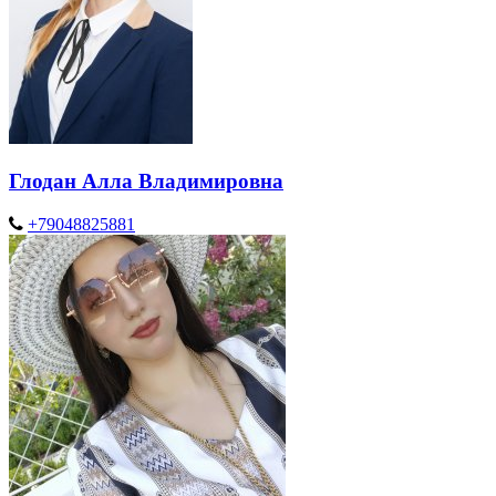
Глодан Алла Владимировна
+79048825881