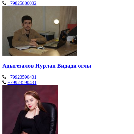
+79825886032
Адыгезалов Нурлан Видади оглы
+79923590431
+79923590431