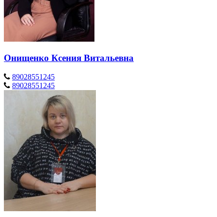
Онищенко Ксения Витальевна
89028551245
89028551245