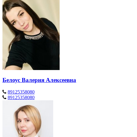
Белоус Валерия Алексеевна
89125358080
89125358080