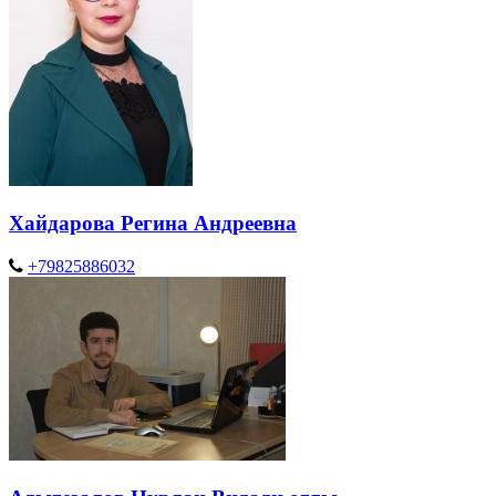
Хайдарова Регина Андреевна
+79825886032