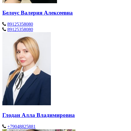
Белоус Валерия Алексеевна
89125358080
89125358080
Глодан Алла Владимировна
+79048825881