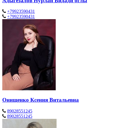
Адыгезалов Нурлан Видади оглы
+79923590431
+79923590431
Онищенко Ксения Витальевна
89028551245
89028551245