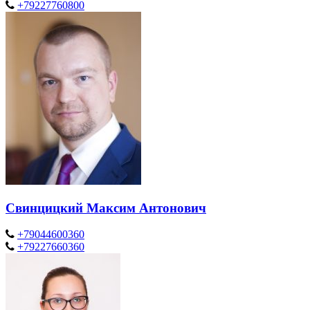
+79227760800
Свинцицкий Максим Антонович
+79044600360
+79227660360