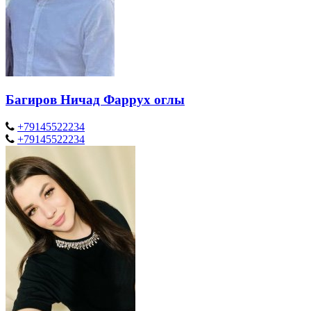
Багиров Ничад Фаррух оглы
+79145522234
+79145522234