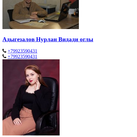
Адыгезалов Нурлан Видади оглы
+79923590431
+79923590431