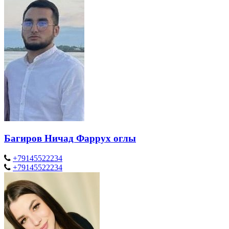
Багиров Ничад Фаррух оглы
+79145522234
+79145522234