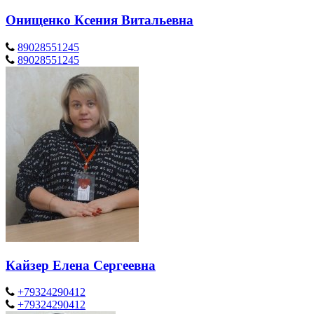
Онищенко Ксения Витальевна
89028551245
89028551245
Кайзер Елена Сергеевна
+79324290412
+79324290412