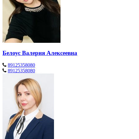
Белоус Валерия Алексеевна
89125358080
89125358080