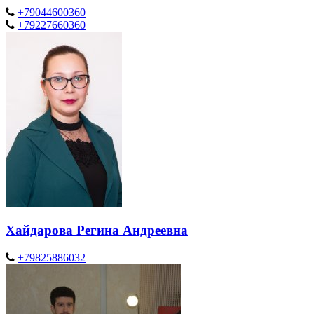
+79044600360
+79227660360
Хайдарова Регина Андреевна
+79825886032