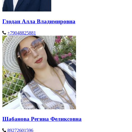
Глодан Алла Владимировна
+79048825881
Шабанова Регина Феликсовна
89272601596