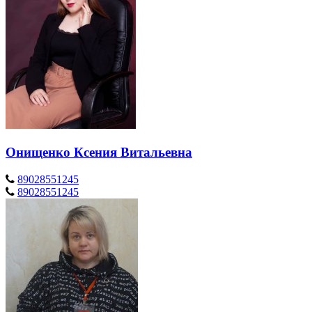
Онищенко Ксения Витальевна
89028551245
89028551245