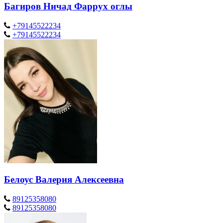
Багиров Ничад Фаррух оглы
+79145522234
+79145522234
Белоус Валерия Алексеевна
89125358080
89125358080