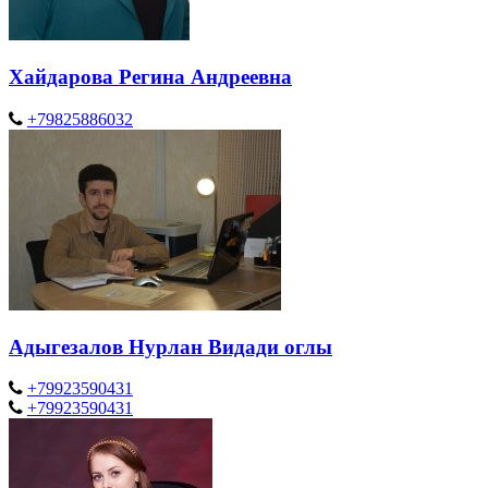
Хайдарова Регина Андреевна
+79825886032
Адыгезалов Нурлан Видади оглы
+79923590431
+79923590431