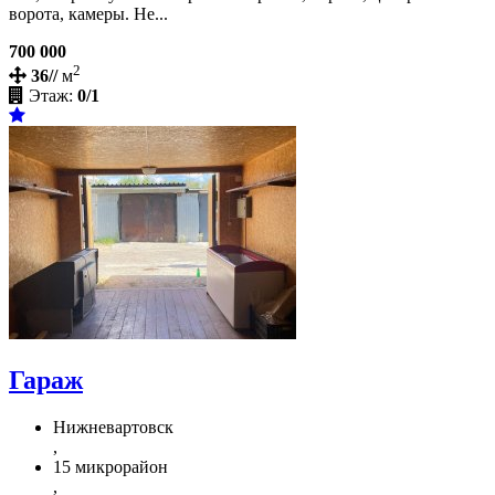
ворота, камеры. Не...
700 000
2
36//
м
Этаж:
0/1
Гараж
Нижневартовск
,
15 микрорайон
,