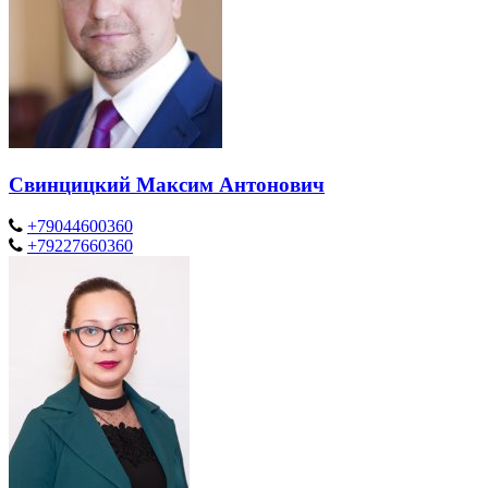
Свинцицкий Максим Антонович
+79044600360
+79227660360