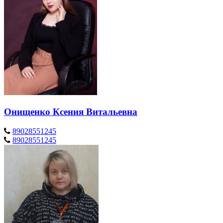
Онищенко Ксения Витальевна
89028551245
89028551245