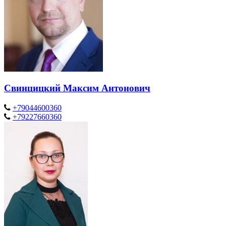
Свинцицкий Максим Антонович
+79044600360
+79227660360