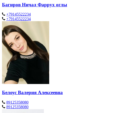
Багиров Ничад Фаррух оглы
+79145522234
+79145522234
Белоус Валерия Алексеевна
89125358080
89125358080