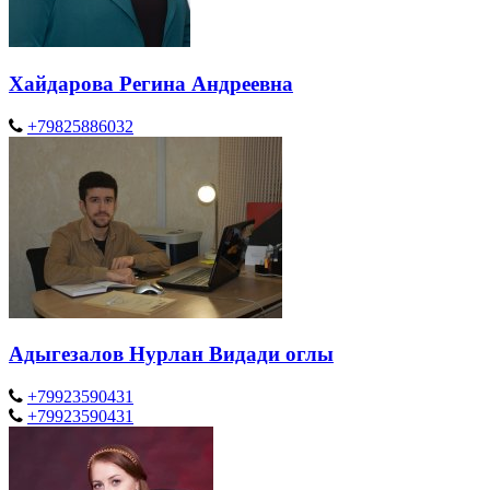
Хайдарова Регина Андреевна
+79825886032
Адыгезалов Нурлан Видади оглы
+79923590431
+79923590431