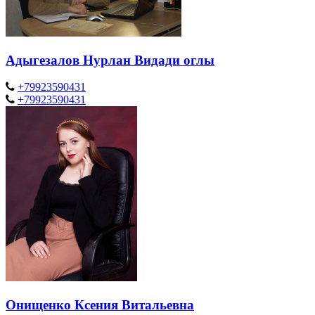
Адыгезалов Нурлан Видади оглы
+79923590431
+79923590431
Онищенко Ксения Витальевна