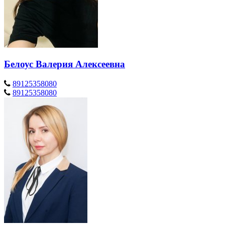
Белоус Валерия Алексеевна
89125358080
89125358080