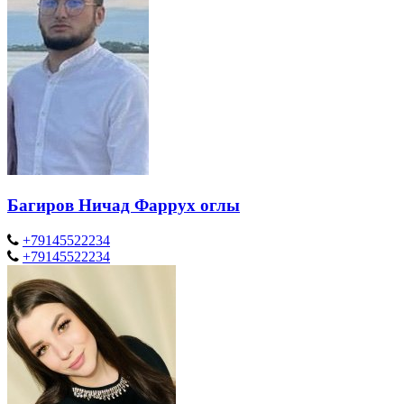
Багиров Ничад Фаррух оглы
+79145522234
+79145522234