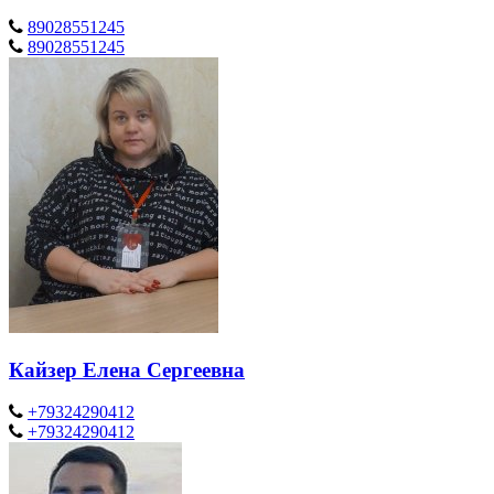
89028551245
89028551245
Кайзер Елена Сергеевна
+79324290412
+79324290412