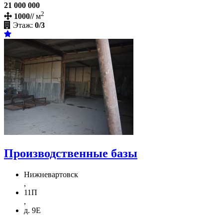
21 000 000
2
1000//
м
Этаж:
0/3
Производственные базы
Нижневартовск
,
11П
,
д. 9Е