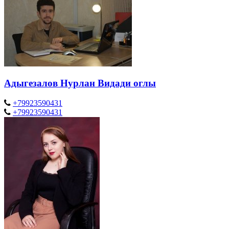
Адыгезалов Нурлан Видади оглы
+79923590431
+79923590431