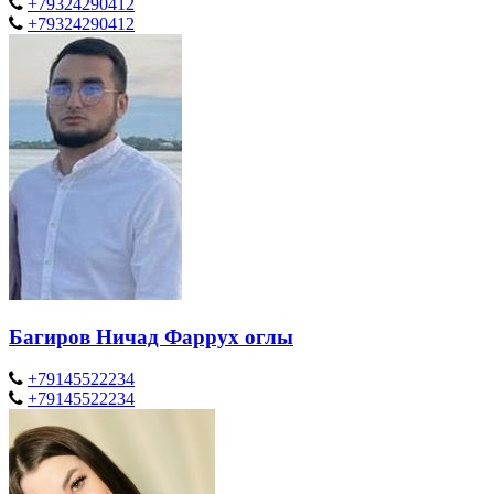
+79324290412
+79324290412
Багиров Ничад Фаррух оглы
+79145522234
+79145522234