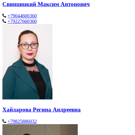
Свинцицкий Максим Антонович
+79044600360
+79227660360
Хайдарова Регина Андреевна
+79825886032