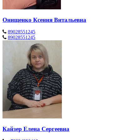
Онищенко Ксения Витальевна
89028551245
89028551245
Кайзер Елена Сергеевна