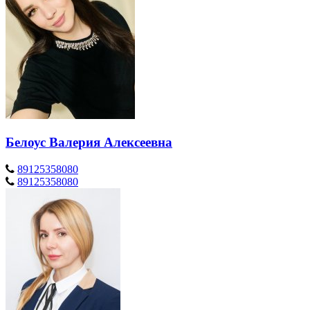
Белоус Валерия Алексеевна
89125358080
89125358080