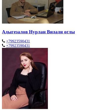
Адыгезалов Нурлан Видади оглы
+79923590431
+79923590431