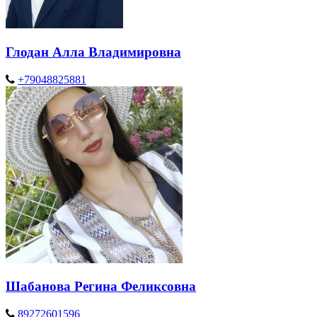
Глодан Алла Владимировна
+79048825881
Шабанова Регина Феликсовна
89272601596