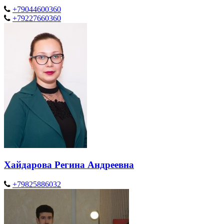
+79044600360
+79227660360
Хайдарова Регина Андреевна
+79825886032