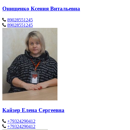
Онищенко Ксения Витальевна
89028551245
89028551245
Кайзер Елена Сергеевна
+79324290412
+79324290412