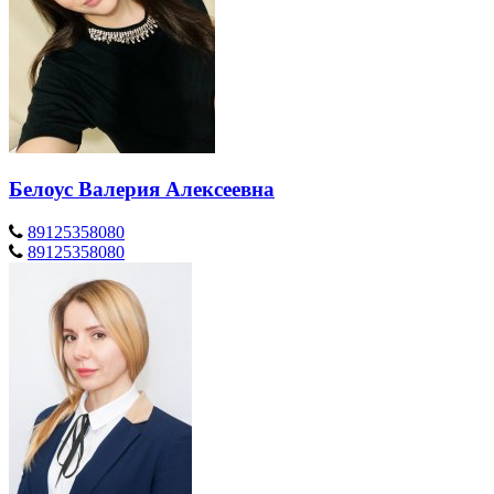
Белоус Валерия Алексеевна
89125358080
89125358080